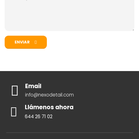
ENVIAR
Email
info@nexodetail.com
Llámenos ahora
644 26 71 02